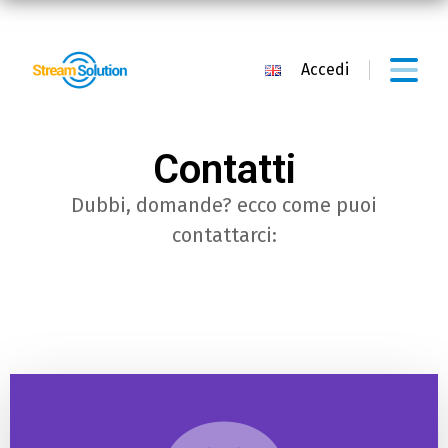
Chi siamo
Accedi
Contatti
Aiuto
Contatti
FAQ
Dubbi, domande? ecco come puoi
Guide
contattarci: